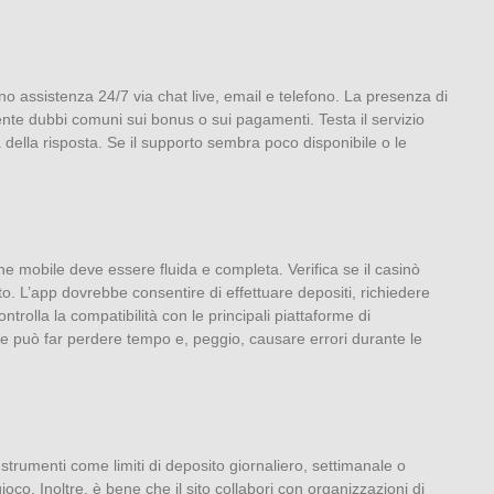
ono assistenza 24/7 via chat live, email e telefono. La presenza di
nte dubbi comuni sui bonus o sui pagamenti. Testa il servizio
 della risposta. Se il supporto sembra poco disponibile o le
e mobile deve essere fluida e completa. Verifica se il casinò
. L’app dovrebbe consentire di effettuare depositi, richiedere
ontrolla la compatibilità con le principali piattaforme di
può far perdere tempo e, peggio, causare errori durante le
strumenti come limiti di deposito giornaliero, settimanale o
co. Inoltre, è bene che il sito collabori con organizzazioni di