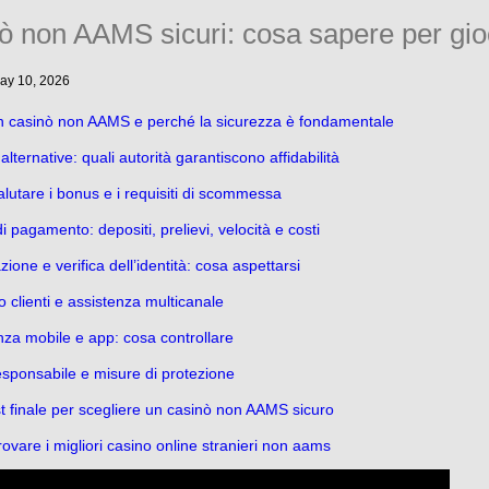
ò non AAMS sicuri: cosa sapere per gioc
ay 10, 2026
n casinò non AAMS e perché la sicurezza è fondamentale
alternative: quali autorità garantiscono affidabilità
lutare i bonus e i requisiti di scommessa
i pagamento: depositi, prelievi, velocità e costi
zione e verifica dell’identità: cosa aspettarsi
o clienti e assistenza multicanale
nza mobile e app: cosa controllare
esponsabile e misure di protezione
st finale per scegliere un casinò non AAMS sicuro
rovare i migliori casino online stranieri non aams