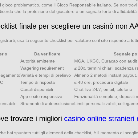
l gioco problematico, come il Gioco Responsabile italiano. Se non trovi 
Ricorda che la protezione del giocatore è un segnale forte di affidabilit
cklist finale per scegliere un casinò non 
gistrarti, usa la seguente checklist per valutare se il sito risponde a tutt
erio
Da verificare
Segnale pos
Autorità emittente
MGA, UKGC, Curacao con audit 
Wagering requirement
≤ 20x, termini chiari, scadenza 
 pagamento
Varietà e tempi di prelievo
Almeno 2 metodi instant payout
YC
Tempo di risposta
≤ 48 ore, procedura digitale
Canali disponibili
Chat live 24/7, email, telefono
App o sito responsive
Funzionalità complete, depositi m
onsabile
Strumenti di autoesclusione
Limiti personalizzabili, collega
ve trovare i migliori
casino online stranier
he hai spuntato tutti gli elementi della checklist, è il momento di scegl