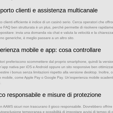
porto clienti e assistenza multicanale
 clienti efficiente è indice di un casinò serio. Cerca operatori che offr
e FAQ ben strutturata è un plus, perché permette di risolvere rapidame
epositare: invia una domanda via chat e valuta la velocità e la chiarezza
ono generiche, è meglio passare a un altro sito.
erienza mobile e app: cosa controllare
atori preferiscono scommettere dal proprio smartphone, quindi la version
’app nativa per iOS e Android oppure un sito responsive ben ottimizzato
gestire i bonus senza limitazioni rispetto alla versione desktop. Inoltre, c
mobile, come Apple Pay o Google Pay. Un’esperienza mobile scadente 
.
co responsabile e misure di protezione
on AAMS sicuri non trascurano il gioco responsabile. Dovrebbero offrire 
toesclusione temporanea e possibilità di impostare avvisi di tempo di gio