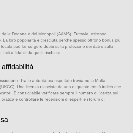
zia delle Dogane e dei Monopoli (AAMS). Tuttavia, esistono
S
. La loro popolarità è cresciuta perché spesso offrono bonus più
ocale può far sorgere dubbi sulla protezione dei dati e sulla
iti affidabili da quelli rischiosi.
affidabilità
ssiedono. Tra le autorità più rispettate troviamo la Malta
GC). Una licenza rilasciata da una di queste entità indica che
atori. È consigliabile verificare sempre il numero di licenza sul
 pratica è controllare le recensioni di esperti e i forum di
ssa