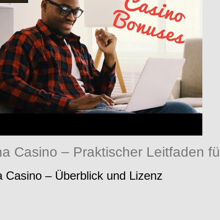
a Casino – Praktischer Leitfaden fü
 Casino – Überblick und Lizenz