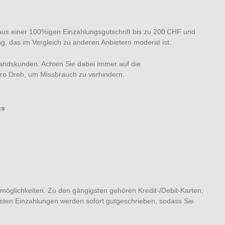
aus einer 100%igen Einzahlungsgutschrift bis zu 200 CHF und
, das im Vergleich zu anderen Anbietern moderat ist.
ands­kunden. Achten Sie dabei immer auf die
pro Dreh, um Missbrauch zu verhindern.
us
öglichkeiten. Zu den gängigsten gehören Kredit‑/Debit‑Karten,
eisten Einzahlungen werden sofort gutgeschrieben, sodass Sie