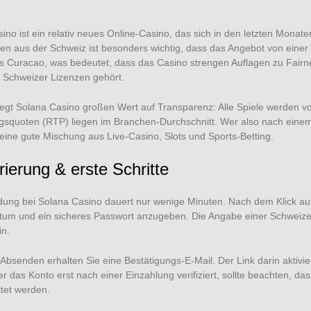
ino ist ein relativ neues Online‑Casino, das sich in den letzten Mon
nen aus der Schweiz ist besonders wichtig, dass das Angebot von einer 
 Curacao, was bedeutet, dass das Casino strengen Auflagen zu Fairnes
n Schweizer Lizenzen gehört.
egt Solana Casino großen Wert auf Transparenz: Alle Spiele werden von 
squoten (RTP) liegen im Branchen‑Durchschnitt. Wer also nach einem
r eine gute Mischung aus Live‑Casino, Slots und Sports‑Betting.
rierung & erste Schritte
ung bei Solana Casino dauert nur wenige Minuten. Nach dem Klick auf
um und ein sicheres Passwort anzugeben. Die Angabe einer Schweizer Ad
in.
bsenden erhalten Sie eine Bestätigungs‑E‑Mail. Der Link darin aktivier
er das Konto erst nach einer Einzahlung verifiziert, sollte beachten,
ltet werden.