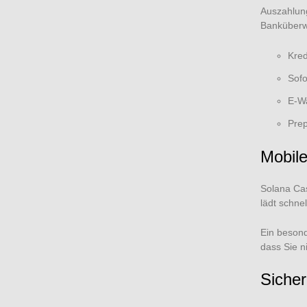
Auszahlung
Banküberwe
Kred
Sofo
E‑Wa
Prep
Mobile
Solana Cas
lädt schne
Ein besond
dass Sie n
Sicher