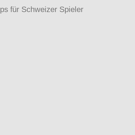
s für Schweizer Spieler