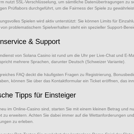
orm nutzt SSL‑Verschlüsselung, um sämtliche Datenübertragungen zu s
en Prüflabors durchgeführt, um die Fairness der Spiele zu gewährleis
ungsvolles Spielen wird aktiv unterstützt: Sie können Limits für Einzah
von problematischem Spielverhalten steht ein spezieller Support‑Berei
nservice & Support
dienst von Solana Casino ist rund um die Uhr per Live‑Chat und E‑Mail 
pricht mehrere Sprachen, darunter Deutsch (Schweizer Variante).
reiches FAQ deckt die häufigsten Fragen zu Registrierung, Bonusbedi
ben, können Sie über das Kontaktformular ein Ticket eröffnen, das inn
sche Tipps für Einsteiger
eu im Online‑Casino sind, starten Sie mit einem kleinen Betrag und
et zu erweitern. Achten Sie dabei immer auf die Wettanforderungen 
ungen zu erleben.