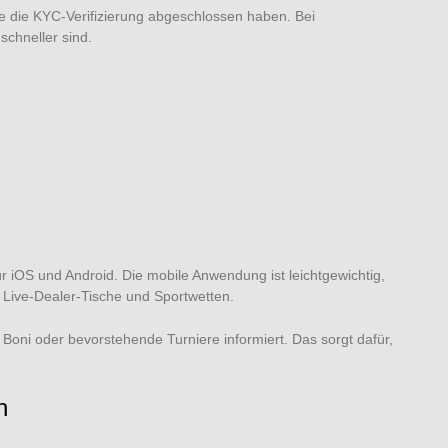
e die KYC‑Verifizierung abgeschlossen haben. Bei
chneller sind.
r iOS und Android. Die mobile Anwendung ist leichtgewichtig,
, Live‑Dealer‑Tische und Sportwetten.
 Boni oder bevorstehende Turniere informiert. Das sorgt dafür,
n