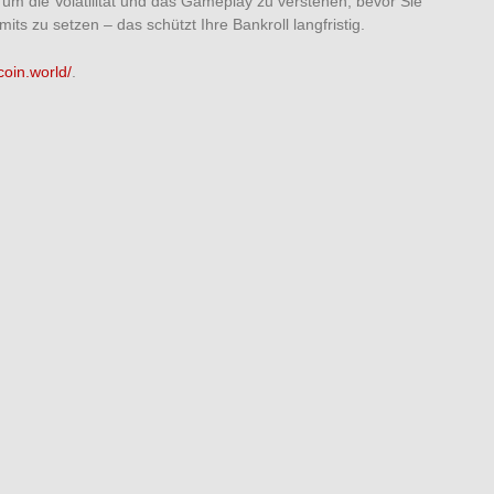
 um die Volatilität und das Gameplay zu verstehen, bevor Sie
s zu setzen – das schützt Ihre Bankroll langfristig.
coin.world/
.