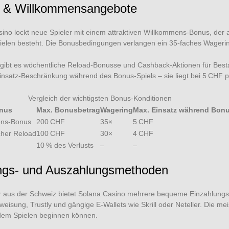
 & Willkommensangebote
ino lockt neue Spieler mit einem attraktiven Willkommens‑Bonus, der 
ielen besteht. Die Bonusbedingungen verlangen ein 35‑faches Wagering
 gibt es wöchentliche Reload‑Bonusse und Cashback‑Aktionen für Best
nsatz‑Beschränkung während des Bonus‑Spiels – sie liegt bei 5 CHF 
Vergleich der wichtigsten Bonus‑Konditionen
nus
Max. Bonusbetrag
Wagering
Max. Einsatz während Bon
ens‑Bonus
200 CHF
35×
5 CHF
cher Reload
100 CHF
30×
4 CHF
10 % des Verlusts
–
–
ngs‑ und Auszahlungsmethoden
r aus der Schweiz bietet Solana Casino mehrere bequeme Einzahlungsm
weisung, Trustly und gängige E‑Wallets wie Skrill oder Neteller. Die m
 dem Spielen beginnen können.