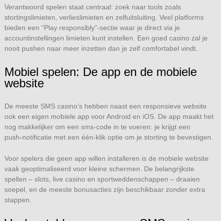
Verantwoord spelen staat centraal: zoek naar tools zoals
stortingslimieten, verlieslimieten en zelfuitsluiting. Veel platforms
bieden een “Play responsibly”‑sectie waar je direct via je
accountinstellingen limieten kunt instellen. Een goed casino zal je
nooit pushen naar meer inzetten dan je zelf comfortabel vindt.
Mobiel spelen: De app en de mobiele
website
De meeste SMS casino’s hebben naast een responsieve website
ook een eigen mobiele app voor Android en iOS. De app maakt het
nog makkelijker om een sms‑code in te voeren: je krijgt een
push‑notificatie met een één‑klik optie om je storting te bevestigen.
Voor spelers die geen app willen installeren is de mobiele website
vaak geoptimaliseerd voor kleine schermen. De belangrijkste
spellen – slots, live casino en sportweddenschappen – draaien
soepel, en de meeste bonusacties zijn beschikbaar zonder extra
stappen.