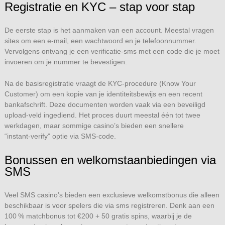
Registratie en KYC – stap voor stap
De eerste stap is het aanmaken van een account. Meestal vragen
sites om een e‑mail, een wachtwoord en je telefoonnummer.
Vervolgens ontvang je een verificatie‑sms met een code die je moet
invoeren om je nummer te bevestigen.
Na de basisregistratie vraagt de KYC‑procedure (Know Your
Customer) om een kopie van je identiteitsbewijs en een recent
bankafschrift. Deze documenten worden vaak via een beveiligd
upload‑veld ingediend. Het proces duurt meestal één tot twee
werkdagen, maar sommige casino’s bieden een snellere
“instant‑verify” optie via SMS‑code.
Bonussen en welkomstaanbiedingen via
SMS
Veel SMS casino’s bieden een exclusieve welkomstbonus die alleen
beschikbaar is voor spelers die via sms registreren. Denk aan een
100 % matchbonus tot €200 + 50 gratis spins, waarbij je de