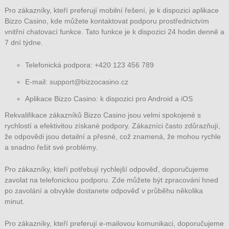
Pro zákazníky, kteří preferují mobilní řešení, je k dispozici aplikace
Bizzo Casino, kde můžete kontaktovat podporu prostřednictvím
vnitřní chatovací funkce. Tato funkce je k dispozici 24 hodin denně a
7 dní týdne.
Telefonická podpora: +420 123 456 789
E-mail: support@bizzocasino.cz
Aplikace Bizzo Casino: k dispozici pro Android a iOS
Rekvalifikace zákazníků Bizzo Casino jsou velmi spokojené s
rychlostí a efektivitou získané podpory. Zákazníci často zdůrazňují,
že odpovědi jsou detailní a přesné, což znamená, že mohou rychle
a snadno řešit své problémy.
Pro zákazníky, kteří potřebují rychlejší odpověď, doporučujeme
zavolat na telefonickou podporu. Zde můžete být zpracováni hned
po zavolání a obvykle dostanete odpověď v průběhu několika
minut.
Pro zákazníky, kteří preferují e-mailovou komunikaci, doporučujeme